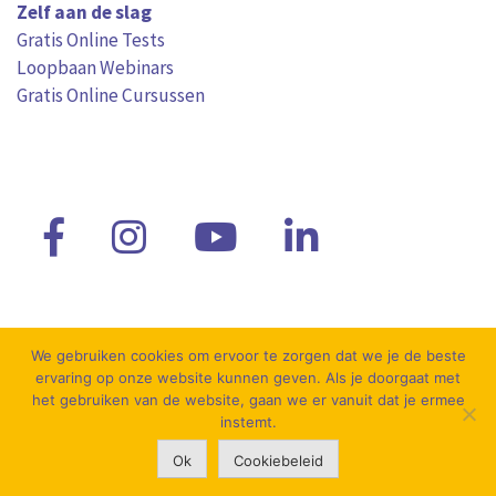
Zelf aan de slag
Gratis Online Tests
Loopbaan Webinars
Gratis Online Cursussen
We gebruiken cookies om ervoor te zorgen dat we je de beste
ervaring op onze website kunnen geven. Als je doorgaat met
Juridische informatie
Privacyverklaring
Cookies
het gebruiken van de website, gaan we er vanuit dat je ermee
instemt.
© 2009-2024 YourCoach BV. Alle rechten voorbehouden.
Ok
Cookiebeleid