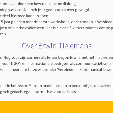
 ontstaat door een bewuste interne dialoog.
ing werkt ook al heb je er geen cursus over gevolgd
ordeel hiermee kunnen doen.
5 jaar geleden met de eerste workshops, ondertussen is Verbin
jven of overheidsdiensten. Het is als een Zwitsers zakmes dat inspi
ren.
Over Erwin Tielemans
s. Nog voor zijn carrière als leraar begon Erwin met het inspireren
m voor NGO’s en internationale bedrijven als communicatietrainer,
eken in meerdere talen waaronder ‘Verbindende Communicatie werk
ezier in het leven. Mensen ondersteunen in persoonlijke ontwikkel
gisch gedachtegoed vormt hiervoor de basis.