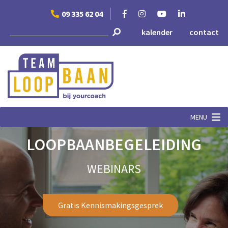
Skip
09 335 62 04
to
content
kalender
contact
MENU
LOOPBAANBEGELEIDING
WEBINARS
Gratis Kennismakingsgesprek