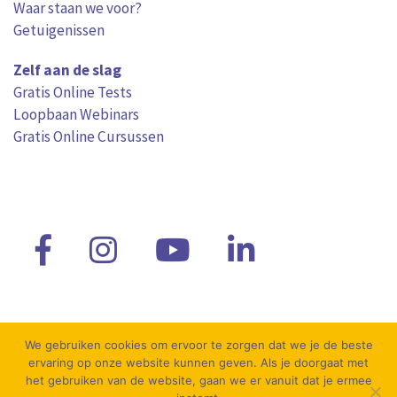
Waar staan we voor?
Getuigenissen
Zelf aan de slag
Gratis Online Tests
Loopbaan Webinars
Gratis Online Cursussen
We gebruiken cookies om ervoor te zorgen dat we je de beste
ervaring op onze website kunnen geven. Als je doorgaat met
Juridische informatie
Privacyverklaring
Cookies
het gebruiken van de website, gaan we er vanuit dat je ermee