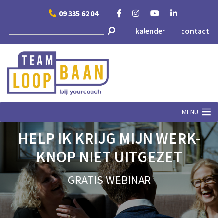
Skip
09 335 62 04
to
content
kalender
contact
MENU
HELP IK KRIJG MIJN WERK-
KNOP NIET UITGEZET
GRATIS WEBINAR