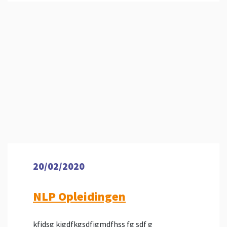
20/02/2020
NLP Opleidingen
kfjdsg kjgdfkgsdfjgmdfhss fg sdf g