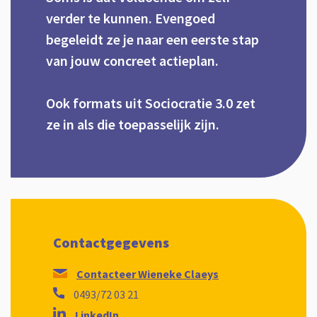
verder te kunnen. Evengoed
begeleidt ze je naar een eerste stap
van jouw concreet actieplan.
Ook formats uit Sociocratie 3.0 zet
ze in als die toepasselijk zijn.
Contactgegevens
Contacteer Wieneke Claeys
0493/72 03 21
LinkedIn