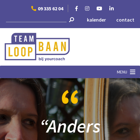
Skip
09 335 62 04
to
content
kalender
contact
MENU
“
“Anders