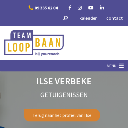
Skip
09 335 62 04
to
content
kalender
contact
MENU
ILSE VERBEKE
GETUIGENISSEN
Terug naar het profiel van Ilse