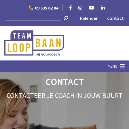
Skip
09 335 62 04
to
content
kalender
contact
MENU
CONTACT
CONTACTEER JE COACH IN JOUW BUURT