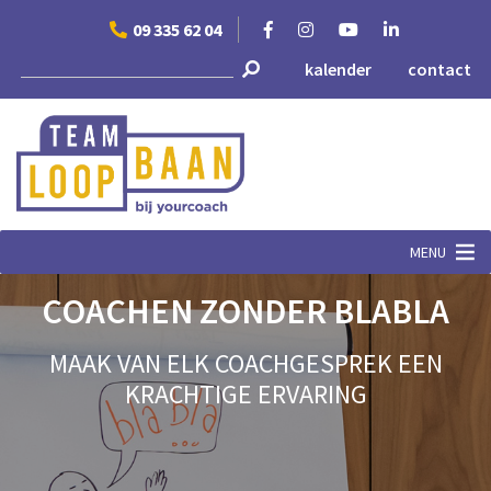
Skip
09 335 62 04
to
content
kalender
contact
MENU
COACHEN ZONDER BLABLA
MAAK VAN ELK COACHGESPREK EEN
KRACHTIGE ERVARING